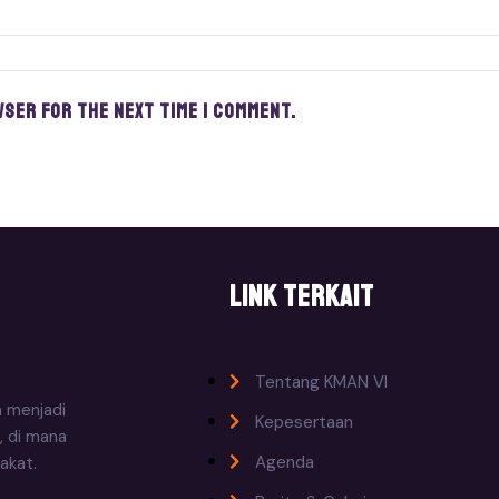
wser for the next time I comment.
Link Terkait
Tentang KMAN VI
n menjadi
Kepesertaan
, di mana
Agenda
akat.