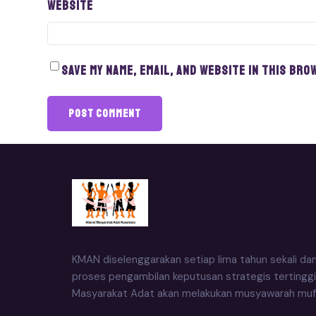
Website
Save my name, email, and website in this bro
KMAN diselenggarakan setiap lima tahun sekali da
proses pengambilan keputusan strategis tertinggi
Masyarakat Adat akan melakukan musyawarah muf