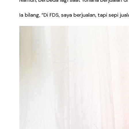
Namun, berbeda lagi saat Yohana berjualan di 
Ia bilang, “Di FDS, saya berjualan, tapi sepi j