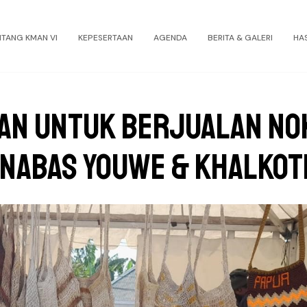
NTANG KMAN VI
KEPESERTAAN
AGENDA
BERITA & GALERI
HA
aan untuk Berjualan No
nabas Youwe & Khalkot