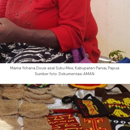
Mama Yohana Douw asal Suku Mee, Kabupaten Paniai, Papua.
Sumber foto: Dokumentasi AMAN.