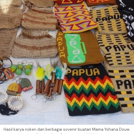
Hasil karya noken dan berbagai sovenir buatan Mama Yohana Douw.