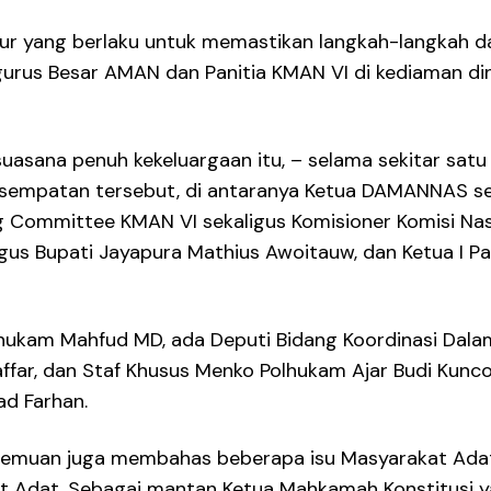
sedur yang berlaku untuk memastikan langkah-langkah d
rus Besar AMAN dan Panitia KMAN VI di kediaman dina
asana penuh kekeluargaan itu, – selama sekitar satu
esempatan tersebut, di antaranya Ketua DAMANNAS s
Committee KMAN VI sekaligus Komisioner Komisi Nasi
us Bupati Jayapura Mathius Awoitauw, dan Ketua I Pa
ukam Mahfud MD, ada Deputi Bidang Koordinasi Dalam 
affar, dan Staf Khusus Menko Polhukam Ajar Budi Kunc
ad Farhan.
ertemuan juga membahas beberapa isu Masyarakat Ad
 Adat. Sebagai mantan Ketua Mahkamah Konstitusi