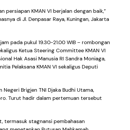
an persiapan KMAN VI berjalan dengan baik,”
snya di Jl. Denpasar Raya, Kuningan, Jakarta
 jam pada pukul 19.30-21.00 WIB – rombongan
ekaligus Ketua Steering Committee KMAN VI
onal Hak Asasi Manusia RI Sandra Moniaga,
nitia Pelaksana KMAN VI sekaligus Deputi
Negeri Brigjen TNI Djaka Budhi Utama,
oro. Turut hadir dalam pertemuan tersebut
at, termasuk stagnansi pembahasan
 yang menetapkan Putusan Mahkamah